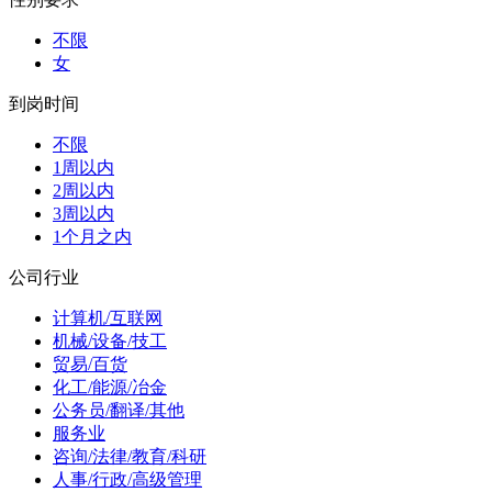
不限
女
到岗时间
不限
1周以内
2周以内
3周以内
1个月之内
公司行业
计算机/互联网
机械/设备/技工
贸易/百货
化工/能源/冶金
公务员/翻译/其他
服务业
咨询/法律/教育/科研
人事/行政/高级管理