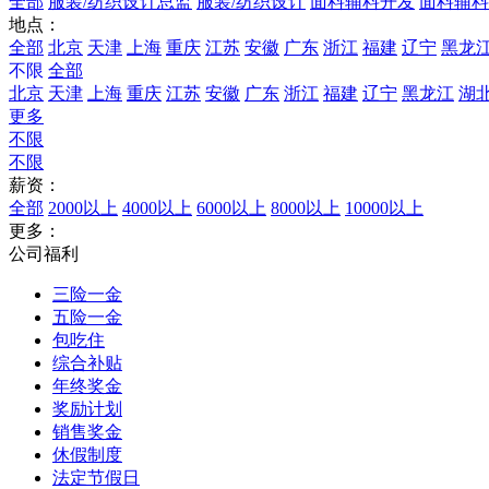
全部
服装/纺织设计总监
服装/纺织设计
面料辅料开发
面料辅料
地点：
全部
北京
天津
上海
重庆
江苏
安徽
广东
浙江
福建
辽宁
黑龙
不限
全部
北京
天津
上海
重庆
江苏
安徽
广东
浙江
福建
辽宁
黑龙江
湖
更多
不限
不限
薪资：
全部
2000以上
4000以上
6000以上
8000以上
10000以上
更多：
公司福利
三险一金
五险一金
包吃住
综合补贴
年终奖金
奖励计划
销售奖金
休假制度
法定节假日