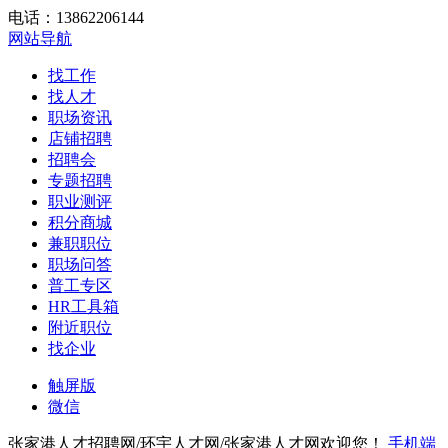
电话：13862206144
网站导航
找工作
找人才
职场资讯
店铺招聘
招聘会
专题招聘
职业测评
积分商城
兼职职位
职场问答
普工专区
HR工具箱
附近职位
找企业
触屏版
微信
张家港人才招聘网/环宇人才网/张家港人才网欢迎您！
手机端