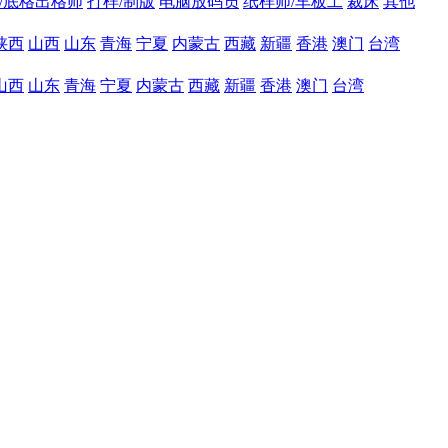
头/底格出格师
打样/制版
电脑放码员
纸样师/车板工
裁床
其他
陕西
山西
山东
青海
宁夏
内蒙古
西藏
新疆
香港
澳门
台湾
山西
山东
青海
宁夏
内蒙古
西藏
新疆
香港
澳门
台湾