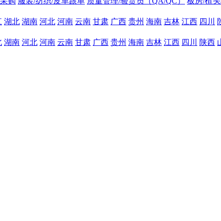
采购
服装/纺织/皮革跟单
质量管理/验货员（QA/QC）
板房/楦
江
湖北
湖南
河北
河南
云南
甘肃
广西
贵州
海南
吉林
江西
四川
北
湖南
河北
河南
云南
甘肃
广西
贵州
海南
吉林
江西
四川
陕西