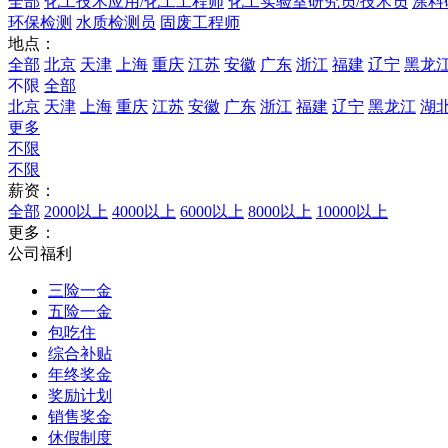
全部
化工技术应用/化工工程师
化工实验室研究员/技术员
涂料
环保检测
水质检测员
固废工程师
地点：
全部
北京
天津
上海
重庆
江苏
安徽
广东
浙江
福建
辽宁
黑龙
不限
全部
北京
天津
上海
重庆
江苏
安徽
广东
浙江
福建
辽宁
黑龙江
湖
更多
不限
不限
薪资：
全部
2000以上
4000以上
6000以上
8000以上
10000以上
更多：
公司福利
三险一金
五险一金
包吃住
综合补贴
年终奖金
奖励计划
销售奖金
休假制度