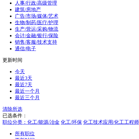
人事/行政/高级管理
建筑/房地产
广告/市场/媒体/艺术
生物/制药/医疗/护理
生产/营运/采购/物流
会计/金融/银行/保险
销售/客服/技术支持
通信/电子
更新时间
今天
最近3天
最近7天
最近一个月
最近三个月
清除所选
已选条件：
职位分类：化工/能源/冶金
化工/环保
化工技术应用/化工工程师
所有职位