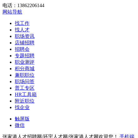
电话：13862206144
网站导航
找工作
找人才
职场资讯
店铺招聘
招聘会
专题招聘
职业测评
积分商城
兼职职位
职场问答
普工专区
HR工具箱
附近职位
找企业
触屏版
微信
张家港人才招聘网/环宇人才网/张家港人才网欢迎您！
手机端