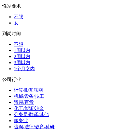
性别要求
不限
女
到岗时间
不限
1周以内
2周以内
3周以内
1个月之内
公司行业
计算机/互联网
机械/设备/技工
贸易/百货
化工/能源/冶金
公务员/翻译/其他
服务业
咨询/法律/教育/科研